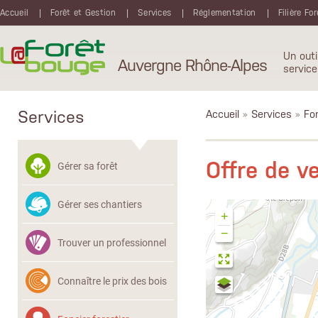
Aller au contenu principal
Accueil
Forêt et Gestion
Services
Réglementation
Filière Fo
Un outi
Auvergne Rhône-Alpes
service
Services
Accueil
»
Services
»
Fon
Offre de 
Gérer sa forêt
Gérer ses chantiers
+
−
Trouver un professionnel
Connaître le prix des bois