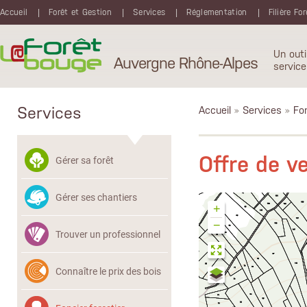
Aller au contenu principal
Accueil
Forêt et Gestion
Services
Réglementation
Filière Fo
Un outi
Auvergne Rhône-Alpes
service
Services
Accueil
»
Services
»
Fon
Offre de v
Gérer sa forêt
Gérer ses chantiers
+
−
Trouver un professionnel
Connaître le prix des bois