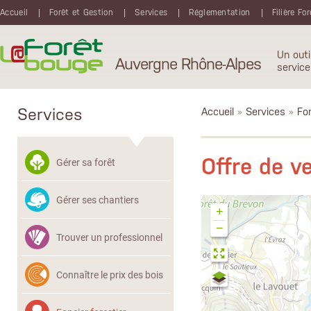
Aller au contenu principal
Accueil
Forêt et Gestion
Services
Réglementation
Filière Fo
Un outi
Auvergne Rhône-Alpes
service
Services
Accueil
»
Services
»
Fon
Offre de 
Gérer sa forêt
Gérer ses chantiers
+
−
Trouver un professionnel
Connaître le prix des bois