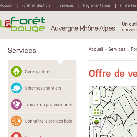
Aller au contenu principal
Accueil
Forêt et Gestion
Services
Réglementation
Filière Fo
Un outi
Auvergne Rhône-Alpes
service
Services
Accueil
»
Services
»
Fon
Offre de v
Gérer sa forêt
Gérer ses chantiers
+
−
Trouver un professionnel
Connaître le prix des bois