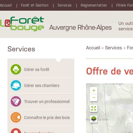
Aller au contenu principal
Accueil
Forêt et Gestion
Services
Réglementation
Filière Fo
Un outi
Auvergne Rhône-Alpes
service
Services
Accueil
»
Services
»
Fon
Offre de v
Gérer sa forêt
Gérer ses chantiers
+
−
Trouver un professionnel
Connaître le prix des bois