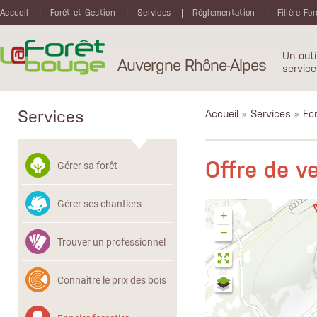
Aller au contenu principal
Accueil
Forêt et Gestion
Services
Réglementation
Filière Fo
Un outi
Auvergne Rhône-Alpes
service
Services
Accueil
»
Services
»
Fon
Offre de 
Gérer sa forêt
Gérer ses chantiers
+
−
Trouver un professionnel
Connaître le prix des bois