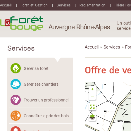
Aller au contenu principal
Accueil
Forêt et Gestion
Services
Réglementation
Filière Fo
Un outi
Auvergne Rhône-Alpes
service
Services
Accueil
»
Services
»
Fon
Offre de 
Gérer sa forêt
Gérer ses chantiers
+
−
Trouver un professionnel
Connaître le prix des bois