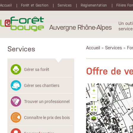
Aller au contenu principal
Accueil
Forêt et Gestion
Services
Réglementation
Filière Fo
Un outi
Auvergne Rhône-Alpes
service
Services
Accueil
»
Services
»
Fon
Offre de 
Gérer sa forêt
Gérer ses chantiers
+
−
Trouver un professionnel
Connaître le prix des bois