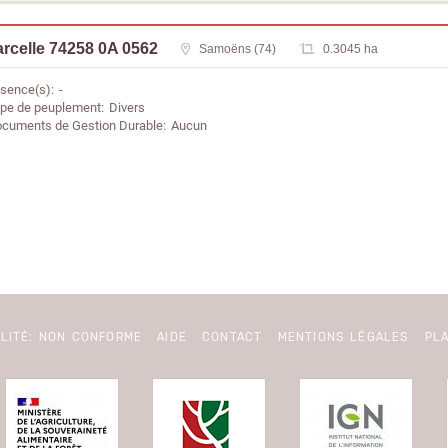
rcelle 74258 0A 0562
Samoëns (74)
0.3045 ha
sence(s)
-
pe de peuplement
Divers
cuments de Gestion Durable
Aucun
ILITÉ: NON CONFORME
AIDE
CONTACT
MENTIONS LÉGALES
PLA