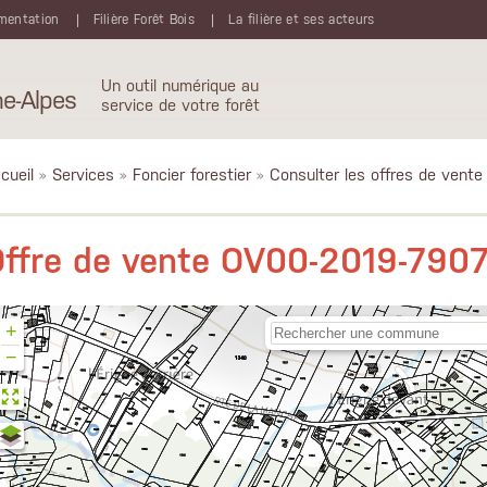
mentation
Filière Forêt Bois
La filière et ses acteurs
Un outil numérique au
e-Alpes
service de votre forêt
cueil
»
Services
»
Foncier forestier
»
Consulter les offres de vente
Offre de vente OV00-2019-790
+
−