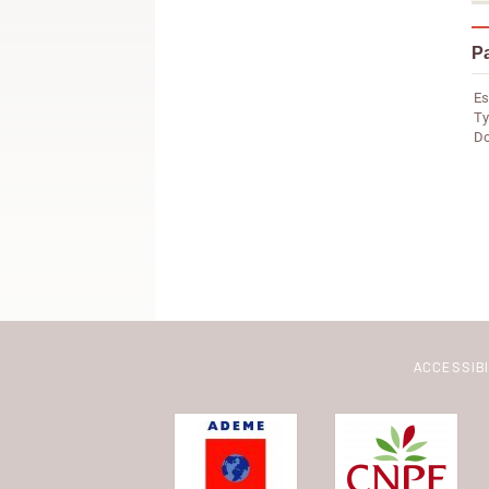
Pa
Es
Ty
Do
ACCESSIB