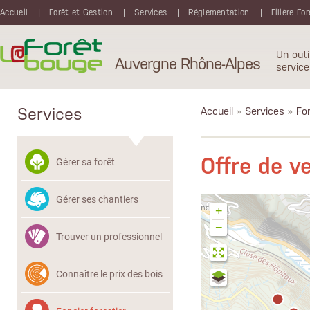
Aller au contenu principal
Accueil
Forêt et Gestion
Services
Réglementation
Filière Fo
Un outi
Auvergne Rhône-Alpes
service
Services
Accueil
»
Services
»
Fon
Offre de 
Gérer sa forêt
Gérer ses chantiers
+
−
Trouver un professionnel
Connaître le prix des bois