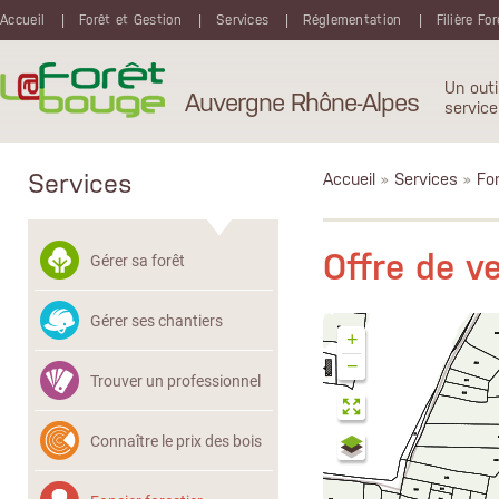
Aller au contenu principal
Accueil
Forêt et Gestion
Services
Réglementation
Filière Fo
Un outi
Auvergne Rhône-Alpes
service
Services
Accueil
»
Services
»
Fon
Offre de 
Gérer sa forêt
Gérer ses chantiers
+
−
Trouver un professionnel
Connaître le prix des bois