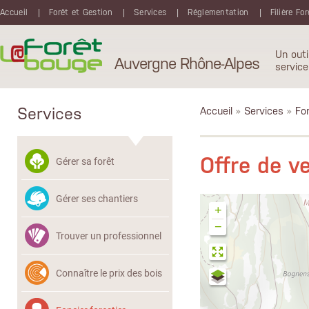
Aller au contenu principal
Accueil
Forêt et Gestion
Services
Réglementation
Filière Fo
Un outi
Auvergne Rhône-Alpes
service
Services
Accueil
»
Services
»
Fon
Offre de 
Gérer sa forêt
Gérer ses chantiers
+
−
Trouver un professionnel
Connaître le prix des bois