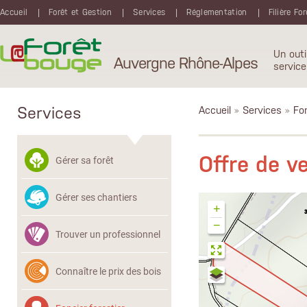
Aller au contenu principal
Accueil
Forêt et Gestion
Services
Réglementation
Filière Fo
Un outi
Auvergne Rhône-Alpes
service
Services
Accueil
»
Services
»
Fon
Offre de 
Gérer sa forêt
Gérer ses chantiers
+
−
Trouver un professionnel
Connaître le prix des bois