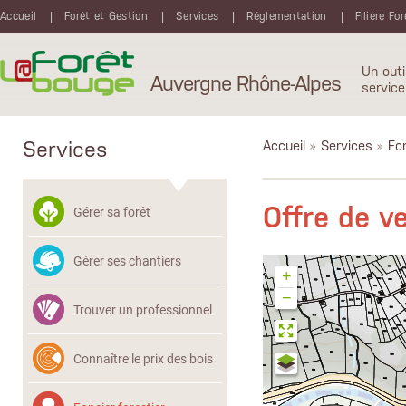
Aller au contenu principal
Accueil
Forêt et Gestion
Services
Réglementation
Filière Fo
Un outi
Auvergne Rhône-Alpes
service
Services
Accueil
»
Services
»
Fon
Offre de v
Gérer sa forêt
Gérer ses chantiers
+
−
Trouver un professionnel
Connaître le prix des bois