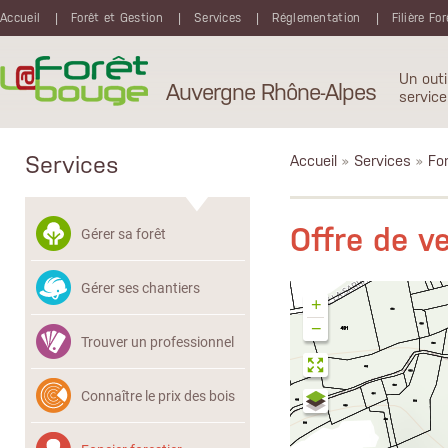
Aller au contenu principal
Accueil
Forêt et Gestion
Services
Réglementation
Filière Fo
Un outi
Auvergne Rhône-Alpes
service
Services
Accueil
»
Services
»
Fon
Offre de 
Gérer sa forêt
Gérer ses chantiers
+
−
Trouver un professionnel
Connaître le prix des bois