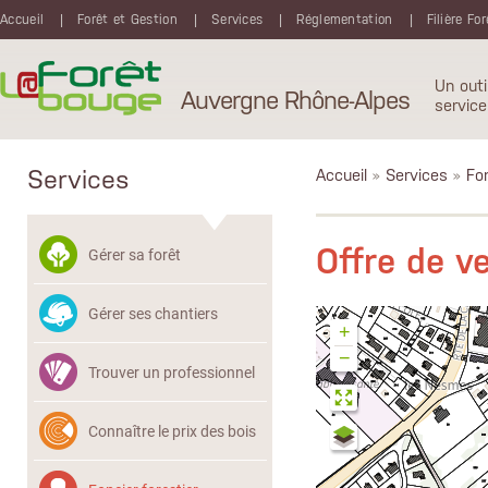
Aller au contenu principal
Accueil
Forêt et Gestion
Services
Réglementation
Filière Fo
Un outi
Auvergne Rhône-Alpes
service
Services
Accueil
»
Services
»
Fon
Offre de v
Gérer sa forêt
Gérer ses chantiers
+
−
Trouver un professionnel
Connaître le prix des bois