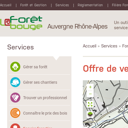
Aller au contenu principal
Accueil
Forêt et Gestion
Services
Réglementation
Filière Fo
Un outi
Auvergne Rhône-Alpes
service
Services
Accueil
»
Services
»
Fon
Offre de 
Gérer sa forêt
Gérer ses chantiers
+
−
Trouver un professionnel
Connaître le prix des bois