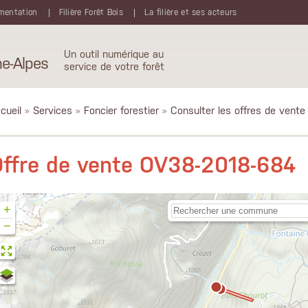
mentation
Filière Forêt Bois
La filière et ses acteurs
Un outil numérique au
e-Alpes
service de votre forêt
cueil
»
Services
»
Foncier forestier
»
Consulter les offres de vente
ffre de vente OV38-2018-684
+
−