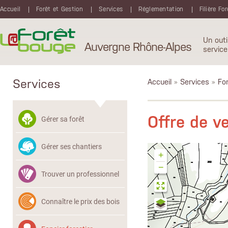
Aller au contenu principal
Accueil
Forêt et Gestion
Services
Réglementation
Filière Fo
Un outi
Auvergne Rhône-Alpes
service
Services
Accueil
»
Services
»
Fon
Offre de 
Gérer sa forêt
Gérer ses chantiers
+
−
Trouver un professionnel
Connaître le prix des bois