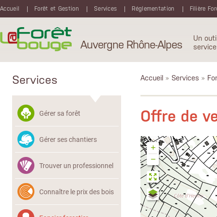
Aller au contenu principal
Accueil
Forêt et Gestion
Services
Réglementation
Filière Fo
Un outi
Auvergne Rhône-Alpes
service
Services
Accueil
»
Services
»
Fon
Offre de v
Gérer sa forêt
Gérer ses chantiers
+
−
Trouver un professionnel
Connaître le prix des bois