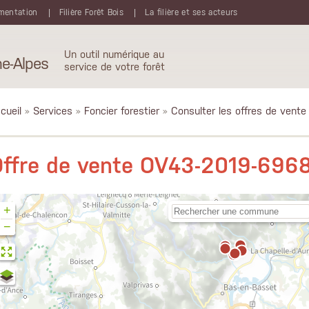
mentation
Filière Forêt Bois
La filière et ses acteurs
Un outil numérique au
e-Alpes
service de votre forêt
cueil
»
Services
»
Foncier forestier
»
Consulter les offres de vente
Offre de vente OV43-2019-696
+
−