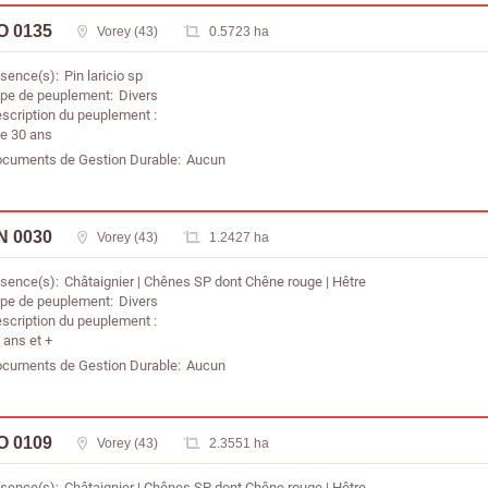
O 0135
Vorey (43)
0.5723 ha
sence(s)
Pin laricio sp
pe de peuplement
Divers
scription du peuplement
de 30 ans
cuments de Gestion Durable
Aucun
N 0030
Vorey (43)
1.2427 ha
sence(s)
Châtaignier
Chênes SP dont Chêne rouge
Hêtre
pe de peuplement
Divers
scription du peuplement
 ans et +
cuments de Gestion Durable
Aucun
O 0109
Vorey (43)
2.3551 ha
sence(s)
Châtaignier
Chênes SP dont Chêne rouge
Hêtre