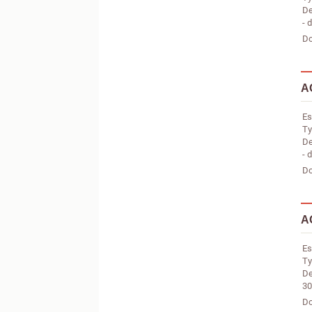
De
- 
Do
A
Es
Ty
De
- 
Do
A
Es
Ty
De
30
Do