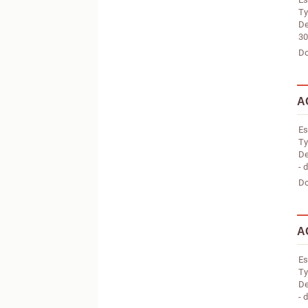
Ty
De
30
Do
A
Es
Ty
De
- 
Do
A
Es
Ty
De
- 