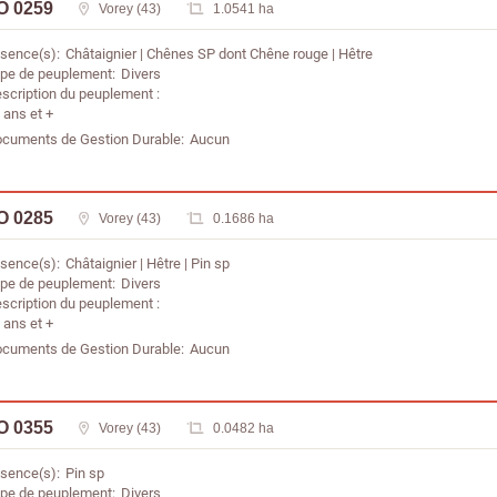
O 0259
Vorey (43)
1.0541 ha
sence(s)
Châtaignier
Chênes SP dont Chêne rouge
Hêtre
pe de peuplement
Divers
scription du peuplement
 ans et +
cuments de Gestion Durable
Aucun
O 0285
Vorey (43)
0.1686 ha
sence(s)
Châtaignier
Hêtre
Pin sp
pe de peuplement
Divers
scription du peuplement
 ans et +
cuments de Gestion Durable
Aucun
O 0355
Vorey (43)
0.0482 ha
sence(s)
Pin sp
pe de peuplement
Divers