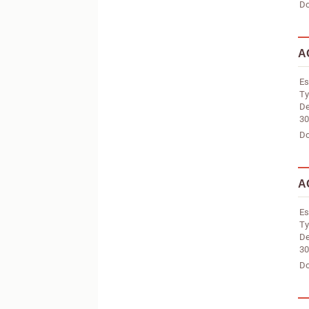
Do
A
Es
Ty
De
30
Do
A
Es
Ty
De
30
Do