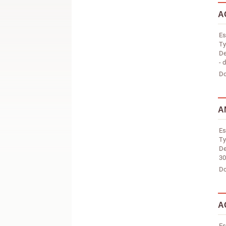
A
Es
Ty
De
- 
Do
A
Es
Ty
De
30
Do
A
Es