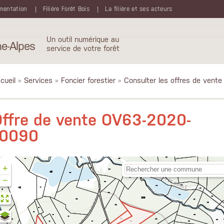
mentation
Filière Forêt Bois
La filière et ses acteurs
Un outil numérique au
e-Alpes
service de votre forêt
cueil
»
Services
»
Foncier forestier
»
Consulter les offres de vente
ffre de vente OV63-2020-
10090
+
−