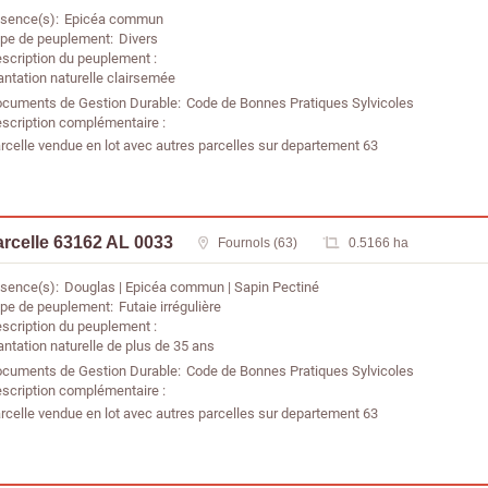
sence(s)
Epicéa commun
pe de peuplement
Divers
scription du peuplement
antation naturelle clairsemée
cuments de Gestion Durable
Code de Bonnes Pratiques Sylvicoles
scription complémentaire
rcelle vendue en lot avec autres parcelles sur departement 63
rcelle 63162 AL 0033
Fournols (63)
0.5166 ha
sence(s)
Douglas
Epicéa commun
Sapin Pectiné
pe de peuplement
Futaie irrégulière
scription du peuplement
antation naturelle de plus de 35 ans
cuments de Gestion Durable
Code de Bonnes Pratiques Sylvicoles
scription complémentaire
rcelle vendue en lot avec autres parcelles sur departement 63