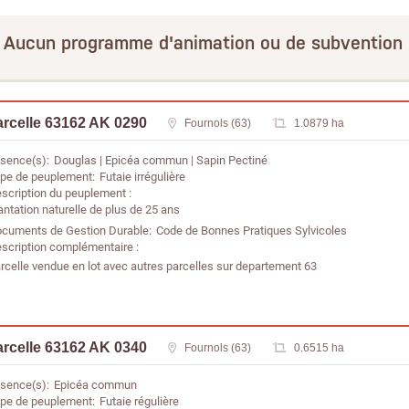
Aucun programme d'animation ou de subvention
arcelle 63162 AK 0290
Fournols (63)
1.0879 ha
sence(s)
Douglas
Epicéa commun
Sapin Pectiné
pe de peuplement
Futaie irrégulière
scription du peuplement
antation naturelle de plus de 25 ans
cuments de Gestion Durable
Code de Bonnes Pratiques Sylvicoles
scription complémentaire
rcelle vendue en lot avec autres parcelles sur departement 63
arcelle 63162 AK 0340
Fournols (63)
0.6515 ha
sence(s)
Epicéa commun
pe de peuplement
Futaie régulière