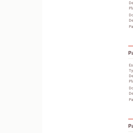
De
Pl
Do
De
Pa
P
Es
Ty
De
Pl
Do
De
Pa
P