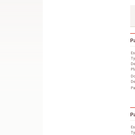
P
Es
Ty
De
Pl
Do
De
Pa
P
Es
Ty