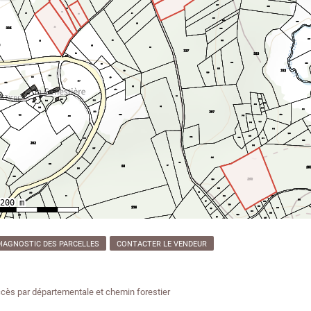
DIAGNOSTIC DES PARCELLES
CONTACTER LE VENDEUR
cès par départementale et chemin forestier