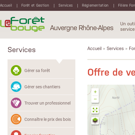
Aller au contenu principal
Accueil
Forêt et Gestion
Services
Réglementation
Filière Fo
Un outi
Auvergne Rhône-Alpes
service
Services
Accueil
»
Services
»
Fon
Offre de v
Gérer sa forêt
Gérer ses chantiers
+
−
Trouver un professionnel
Connaître le prix des bois