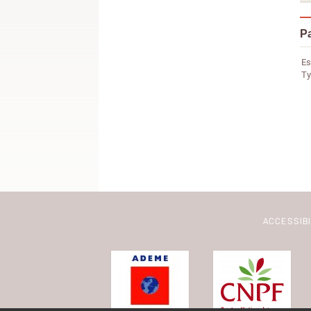
P
Es
Ty
ACCESSIB