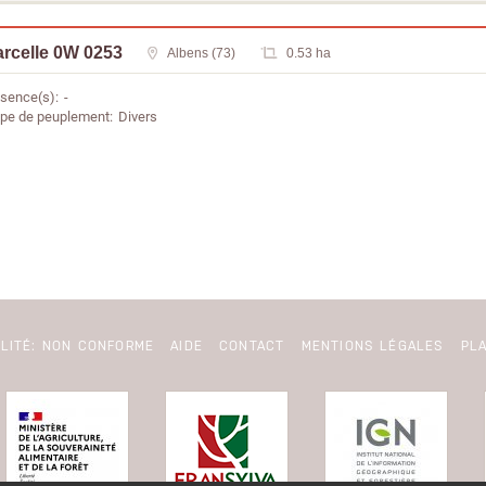
arcelle 0W 0253
Albens (73)
0.53 ha
sence(s)
-
pe de peuplement
Divers
ILITÉ: NON CONFORME
AIDE
CONTACT
MENTIONS LÉGALES
PLA