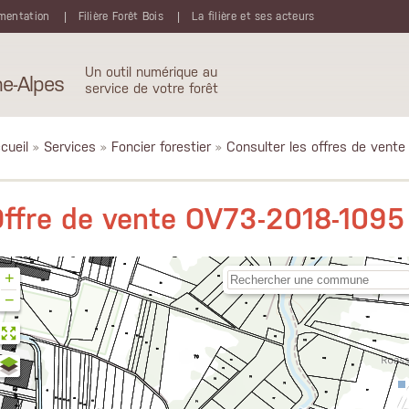
mentation
Filière Forêt Bois
La filière et ses acteurs
Un outil numérique au
e-Alpes
service de votre forêt
cueil
»
Services
»
Foncier forestier
»
Consulter les offres de vente
ffre de vente OV73-2018-1095
+
−