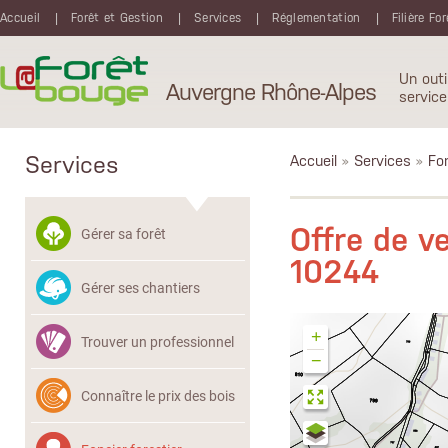
Aller au contenu principal
Accueil
Forêt et Gestion
Services
Réglementation
Filière Fo
Un outi
Auvergne Rhône-Alpes
service
Services
Accueil
»
Services
»
Fon
Offre de v
Gérer sa forêt
10244
Gérer ses chantiers
+
Trouver un professionnel
−
Connaître le prix des bois