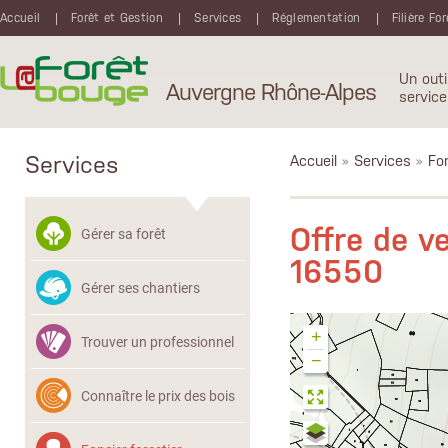
Aller au contenu principal
Accueil
Forêt et Gestion
Services
Réglementation
Filière Fo
Un outi
Auvergne Rhône-Alpes
service
Services
Accueil
»
Services
»
Fon
Offre de v
Gérer sa forêt
16550
Gérer ses chantiers
+
Trouver un professionnel
−
Connaître le prix des bois