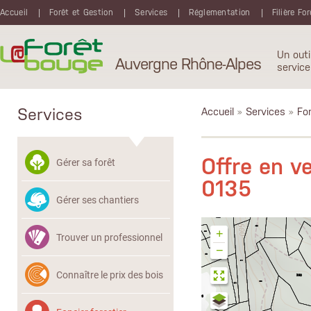
Aller au contenu principal
Accueil
Forêt et Gestion
Services
Réglementation
Filière Fo
Un outi
Auvergne Rhône-Alpes
service
Services
Accueil
»
Services
»
Fon
Offre en 
Gérer sa forêt
0135
Gérer ses chantiers
+
Trouver un professionnel
−
Connaître le prix des bois