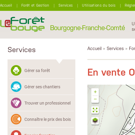
Aller au contenu principal
Accueil
Forêt et Gestion
Services
Utilisations du bois
Régle
U
Bourgogne-Franche-Comté
s
Services
Accueil
»
Services
»
Fon
En vente 
Gérer sa forêt
Gérer ses chantiers
+
−
Trouver un professionnel
Connaître le prix des bois