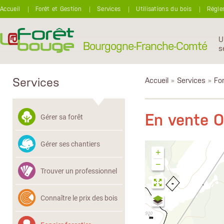
Aller au contenu principal
Accueil
Forêt et Gestion
Services
Utilisations du bois
Régle
U
Bourgogne-Franche-Comté
s
Services
Accueil
»
Services
»
Fon
En vente 
Gérer sa forêt
Gérer ses chantiers
+
−
Trouver un professionnel
Connaître le prix des bois