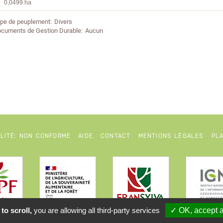
0,0499 ha
pe de peuplement
Divers
cuments de Gestion Durable
Aucun
ILITÉ: NON CONFORME
AIDE
CONTACT
MENTIONS LÉGALES
PLA
to scroll,
you are allowing all third-party services
✓ OK, accept a