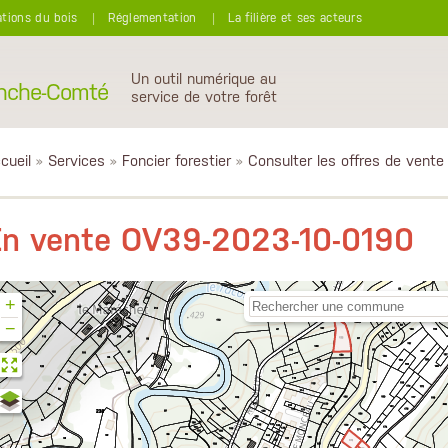
ations du bois
Réglementation
La filière et ses acteurs
Un outil numérique au
anche-Comté
service de votre forêt
cueil
»
Services
»
Foncier forestier
»
Consulter les offres de vente
En vente OV39-2023-10-0190
+
−