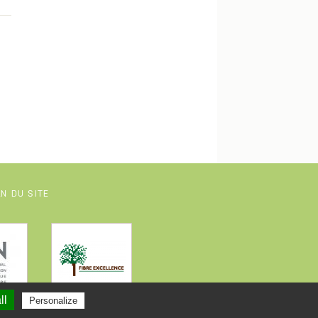
N DU SITE
ll
Personalize