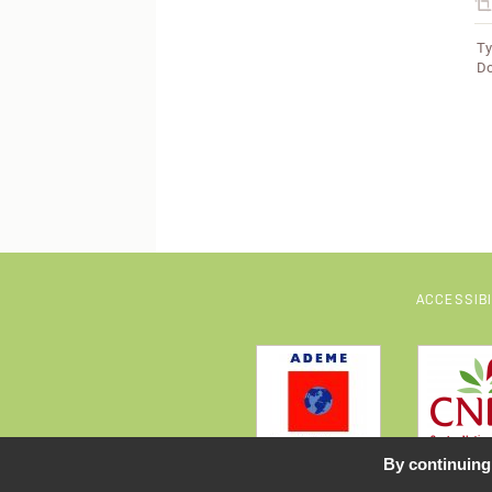
Ty
Do
ACCESSIB
By continuing 