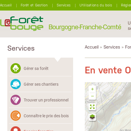
Aller au contenu principal
Accueil
Forêt et Gestion
Services
Utilisations du bois
Régle
U
Bourgogne-Franche-Comté
s
Services
Accueil
»
Services
»
Fon
En vente 
Gérer sa forêt
Gérer ses chantiers
+
−
Trouver un professionnel
Connaître le prix des bois