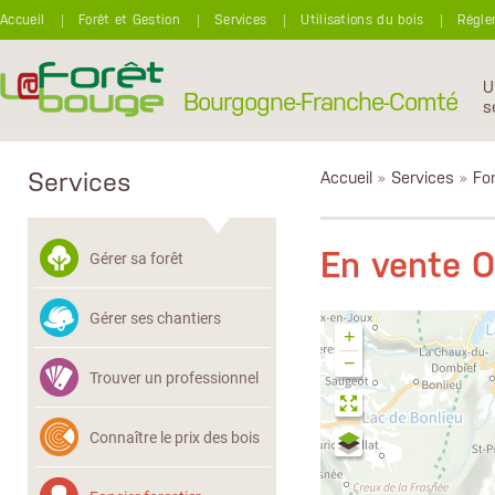
Aller au contenu principal
Accueil
Forêt et Gestion
Services
Utilisations du bois
Régle
U
Bourgogne-Franche-Comté
s
Services
Accueil
»
Services
»
Fon
En vente 
Gérer sa forêt
Gérer ses chantiers
+
−
Trouver un professionnel
Connaître le prix des bois