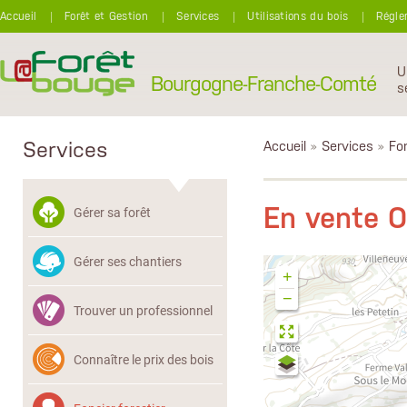
Aller au contenu principal
Accueil
Forêt et Gestion
Services
Utilisations du bois
Régle
U
Bourgogne-Franche-Comté
s
Services
Accueil
»
Services
»
Fon
En vente 
Gérer sa forêt
Gérer ses chantiers
+
−
Trouver un professionnel
Connaître le prix des bois