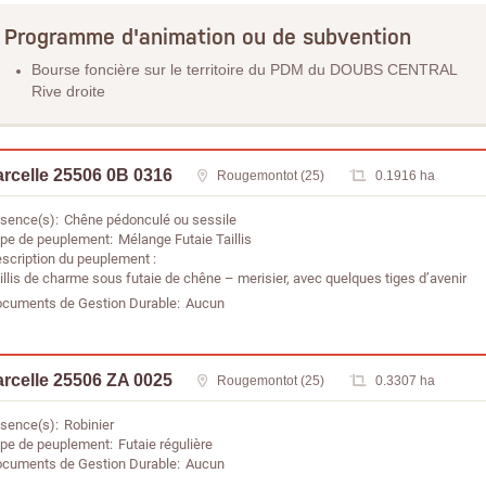
Programme d'animation ou de subvention
Bourse foncière sur le territoire du PDM du DOUBS CENTRAL
Rive droite
rcelle 25506 0B 0316
Rougemontot (25)
0.1916 ha
sence(s)
Chêne pédonculé ou sessile
pe de peuplement
Mélange Futaie Taillis
scription du peuplement
illis de charme sous futaie de chêne – merisier, avec quelques tiges d’avenir
cuments de Gestion Durable
Aucun
rcelle 25506 ZA 0025
Rougemontot (25)
0.3307 ha
sence(s)
Robinier
pe de peuplement
Futaie régulière
cuments de Gestion Durable
Aucun