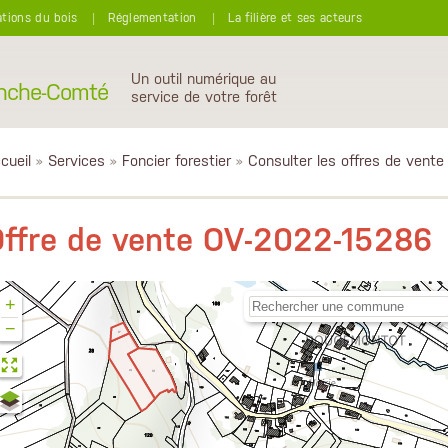
ations du bois
Réglementation
La filière et ses acteurs
Un outil numérique au
anche-Comté
service de votre forêt
cueil
»
Services
»
Foncier forestier
»
Consulter les offres de vente
Offre de vente OV-2022-15286
+
−