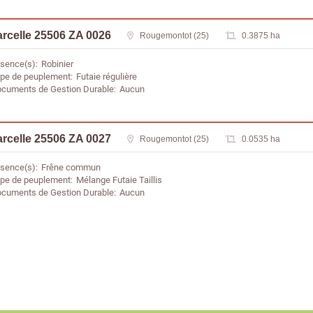
rcelle 25506 ZA 0026
Rougemontot (25)
0.3875 ha
sence(s)
Robinier
pe de peuplement
Futaie régulière
cuments de Gestion Durable
Aucun
rcelle 25506 ZA 0027
Rougemontot (25)
0.0535 ha
sence(s)
Frêne commun
pe de peuplement
Mélange Futaie Taillis
cuments de Gestion Durable
Aucun