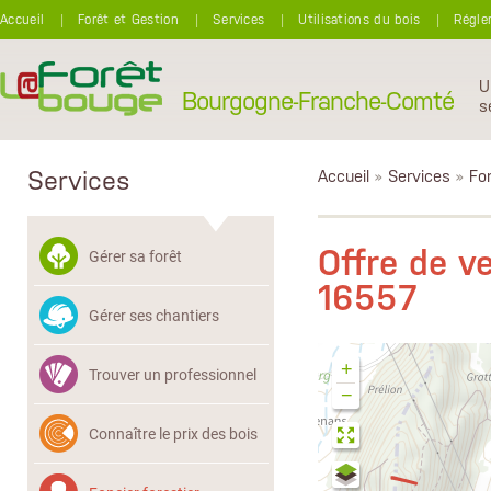
Aller au contenu principal
Accueil
Forêt et Gestion
Services
Utilisations du bois
Régle
U
Bourgogne-Franche-Comté
s
Services
Accueil
»
Services
»
Fon
Offre de 
Gérer sa forêt
16557
Gérer ses chantiers
+
Trouver un professionnel
−
Connaître le prix des bois