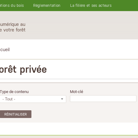
ations du bois
Réglementation
La filière et ses acteurs
numérique au
e votre forêt
cueil
orêt privée
Type de contenu
Mot-clé
- Tout -