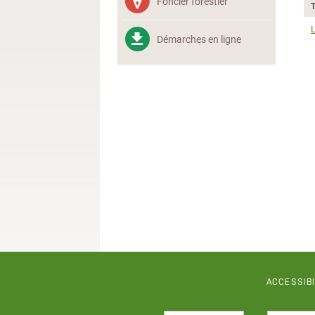
Foncier forestier
L
Démarches en ligne
ACCESSIB