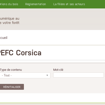
ations du bois
Réglementation
La filière et ses acteurs
numérique au
e votre forêt
cueil
PEFC Corsica
Type de contenu
Mot-clé
- Tout -