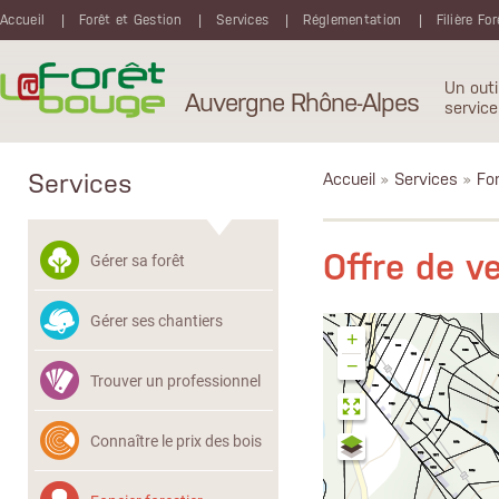
Aller au contenu principal
Accueil
Forêt et Gestion
Services
Réglementation
Filière Fo
Un outi
Auvergne Rhône-Alpes
service
Services
Accueil
»
Services
»
Fon
Offre de 
Gérer sa forêt
Gérer ses chantiers
+
−
Trouver un professionnel
Connaître le prix des bois