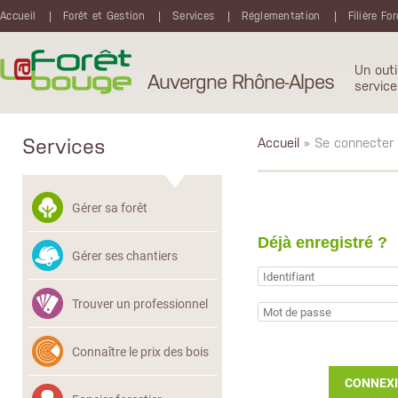
Aller au contenu principal
Accueil
Forêt et Gestion
Services
Réglementation
Filière Fo
Un outi
Auvergne Rhône-Alpes
service
Services
Accueil
» Se connecter
Gérer sa forêt
Déjà enregistré ?
Gérer ses chantiers
Trouver un professionnel
Connaître le prix des bois