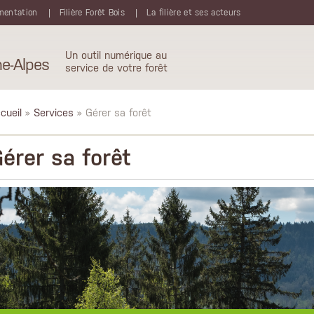
mentation
Filière Forêt Bois
La filière et ses acteurs
Un outil numérique au
e-Alpes
service de votre forêt
cueil
»
Services
» Gérer sa forêt
érer sa forêt