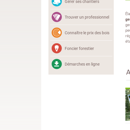
Gérer ses chantiers
Él
Trouver un professionnel
ge
ge
pe
Connaître le prix des bois
ré
ét
Foncier forestier
Démarches en ligne
A