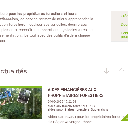
aboré
pour les propriétaires forestiers et leurs
Crée
stionnaires,
ce service permet de mieux appréhender la
Décr
stion forestière : localiser ses parcelles, décrire ses
uplements, connaître les opérations sylvicoles à réaliser, la
Conn
glementation... Le tout avec des outils d’aide à chaque
peu
ape.
ctualités
AIDES FINANCIÈRES AUX
PROPRIÉTAIRES FORESTIERS
24-08-2023 17:22:34
aides aux travaux forestiers
PSG
aides propriétaires forestiers
Subventions
Aides aux travaux pour les propriétaires forestiers
: la Région Auvergne-Rhone-...