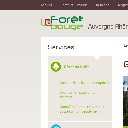
Aller au contenu principal
Accueil
Forêt et Gestion
Services
Régle
Auvergne Rhôn
Services
Ac
G
Gérer sa forêt
Créer et visualiser mes propriétés
Décrire mon peuplement
forestier
Connaître l'itinéraire sylvicole
adapté à mon peuplement