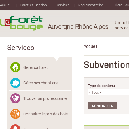
Aller au contenu principal
Accueil
Forêt et Gestion
Services
Réglementation
Filière Fo
Un outi
Auvergne Rhône-Alpes
service
Services
Accueil
Subventio
Gérer sa forêt
Gérer ses chantiers
Type de contenu
Trouver un professionnel
Connaître le prix des bois