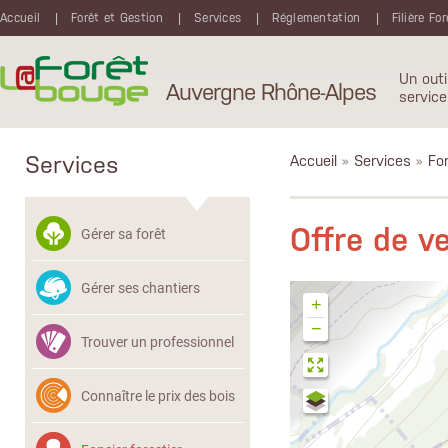
Aller au contenu principal
Accueil
Forêt et Gestion
Services
Réglementation
Filière Fo
Un outi
Auvergne Rhône-Alpes
service
Services
Accueil
»
Services
»
Fon
Offre de 
Gérer sa forêt
Gérer ses chantiers
+
−
Trouver un professionnel
Connaître le prix des bois