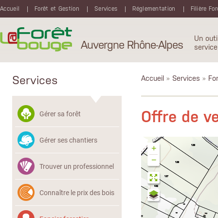
Aller au contenu principal
Accueil
Forêt et Gestion
Services
Réglementation
Filière Fo
Un outi
Auvergne Rhône-Alpes
service
Services
Accueil
»
Services
»
Fon
Offre de 
Gérer sa forêt
Gérer ses chantiers
+
−
Trouver un professionnel
Connaître le prix des bois