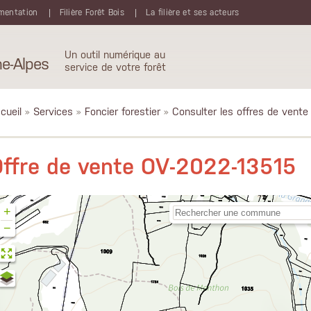
mentation
Filière Forêt Bois
La filière et ses acteurs
Un outil numérique au
e-Alpes
service de votre forêt
cueil
»
Services
»
Foncier forestier
»
Consulter les offres de vente
ffre de vente OV-2022-13515
+
−