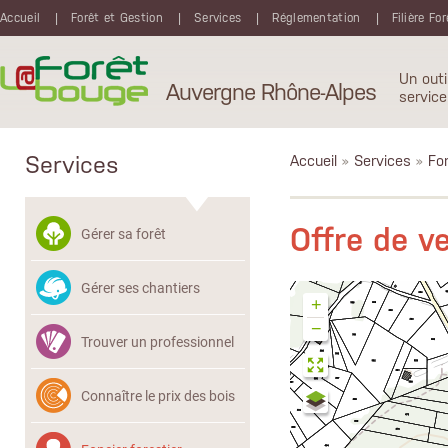
Aller au contenu principal
Accueil
Forêt et Gestion
Services
Réglementation
Filière Fo
Un outi
Auvergne Rhône-Alpes
service
Services
Accueil
»
Services
»
Fon
Offre de 
Gérer sa forêt
Gérer ses chantiers
+
−
Trouver un professionnel
Connaître le prix des bois