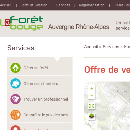
Aller au contenu principal
Accueil
Forêt et Gestion
Services
Réglementation
Filière Fo
Un outi
Auvergne Rhône-Alpes
service
Services
Accueil
»
Services
»
Fon
Offre de 
Gérer sa forêt
Gérer ses chantiers
+
−
Trouver un professionnel
Connaître le prix des bois