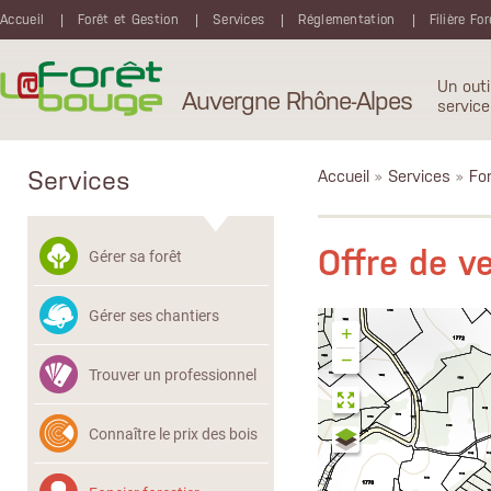
Aller au contenu principal
Accueil
Forêt et Gestion
Services
Réglementation
Filière Fo
Un outi
Auvergne Rhône-Alpes
service
Services
Accueil
»
Services
»
Fon
Offre de v
Gérer sa forêt
Gérer ses chantiers
+
−
Trouver un professionnel
Connaître le prix des bois