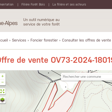
mentation
Filière Forêt Bois
La filière et ses acteurs
Un outil numérique au
e-Alpes
service de votre forêt
cueil
»
Services
»
Foncier forestier
»
Consulter les offres de vente
ffre de vente OV73-2024-1801
+
−