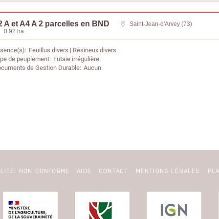
 A et A4 A 2 parcelles en BND
Saint-Jean-d'Arvey (73)
0.92 ha
sence(s)
Feuillus divers
Résineux divers
pe de peuplement
Futaie irrégulière
cuments de Gestion Durable
Aucun
ILITÉ: NON CONFORME
AIDE
CONTACT
MENTIONS LÉGALES
PLA