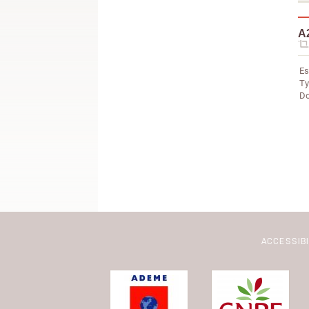
A2
Es
Ty
Do
ACCESSIB