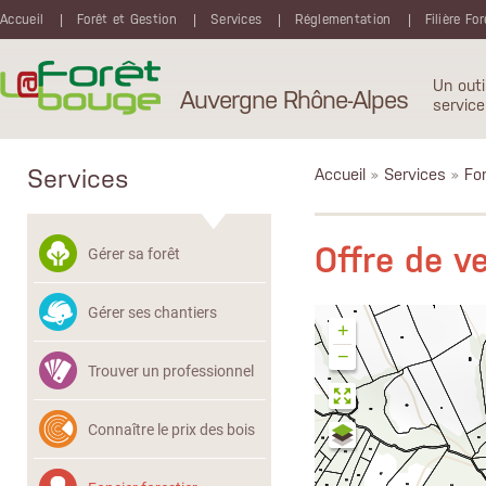
Aller au contenu principal
Accueil
Forêt et Gestion
Services
Réglementation
Filière Fo
Un outi
Auvergne Rhône-Alpes
service
Services
Accueil
»
Services
»
Fon
Offre de v
Gérer sa forêt
Gérer ses chantiers
+
−
Trouver un professionnel
Connaître le prix des bois