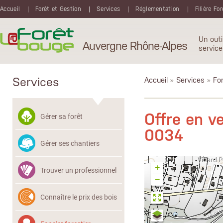
Aller au contenu principal
Accueil
Forêt et Gestion
Services
Réglementation
Filière Fo
Un outi
Auvergne Rhône-Alpes
service
Services
Accueil
»
Services
»
Fon
Offre en 
Gérer sa forêt
0034
Gérer ses chantiers
+
Trouver un professionnel
−
Connaître le prix des bois